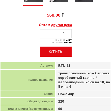
568,00
₽
Оптом
другая цена
Не менее
1 шт
Наличие:
Много
BTN-11
Артикул
тренировочный нож бабочка
серебристый гаечный
полное название
велосипедный ключ на 10, на
8 и на 6
Ножемир
бренд
220
общая длина, мм
99
длина клинка (до рукояти), мм