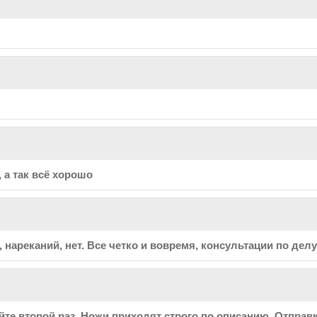
 а так всё хорошо
 нареканий, нет. Все четко и вовремя, консультации по дел
йте второй раз. Ножи приходят строго по описанию. Отправ