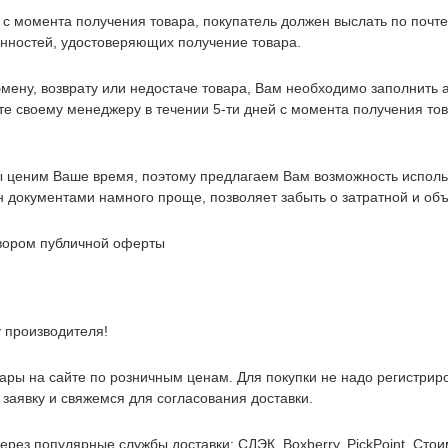
 с момента получения товара, покупатель должен выслать по поч
ностей, удостоверяющих получение товара.
бмену, возврату или недостаче товара, Вам необходимо заполнить 
чте своему менеджеру в течении 5-ти дней с момента получения то
ценим Ваше время, поэтому предлагаем Вам возможность исполь
 документами намного проще, позволяет забыть о затратной и об
вором публичной оферты
 производителя!
вары на сайте по розничным ценам.
Для покупки не надо регистриро
заявку и свяжемся для согласования доставки.
ерез популярные службы доставки: СДЭК, Boxberry, PickPoint. Стои