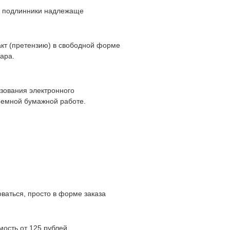
те подлинники надлежаще
акт (претензию) в свободной форме
вара.
зования электронного
ъемной бумажной работе.
ваться, просто в форме заказа
мость от 125 рублей.