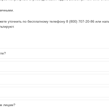
личными.
ете уточнить по бесплатному телефону
8 (800) 707-20-86
или нап
ьтируют.
йте?
им лицам?