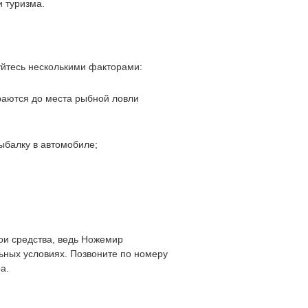
и туризма.
уйтесь несколькими факторами:
раются до места рыбной ловли
ыбалку в автомобиле;
ои средства, ведь Ножемир
льных условиях. Позвоните по номеру
а.