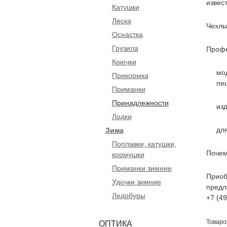
извес
Катушки
Леска
Чехлы
Оснастка
Грузила
Профе
Крючки
мо
Прикормка
пе
Приманки
Принадлежности
изд
Лодки
дл
Зима
Поплавки, катушки,
Почем
кормушки
Приманки зимние
Приоб
Удочки зимние
предл
Ледобуры
+7 (4
Товаро
ОПТИКА