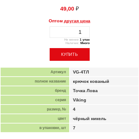
49,00
₽
Оптом
другая цена
Не менее
1 упак
Наличие:
Много
VG-4ТЛ
Артикул
крючок кованый
полное название
Точка Лова
бренд
Viking
серия
4
размер, №
чёрный никель
цвет
7
в упаковке, шт