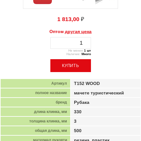
1 813,00
₽
Оптом
другая цена
Не менее
1 шт
Наличие:
Много
T152 WOOD
Артикул
мачете туристический
полное название
Рубака
бренд
330
длина клинка, мм
3
толщина клинка, мм
500
общая длина, мм
резина, пластик
материал рукояти