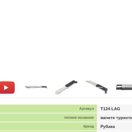
T124 LAG
Артикул
мачете турист
полное название
Рубака
бренд