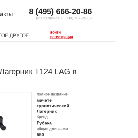
8 (495) 666-20-86
акты
Для регионов:
8 (800) 707-20-86
войти
ГОЕ ДРУГОЕ
регистрация
Лагерник T124 LAG в
полное название
мачете
туристический
Лагерник
бренд
Рубака
общая длина, мм
550