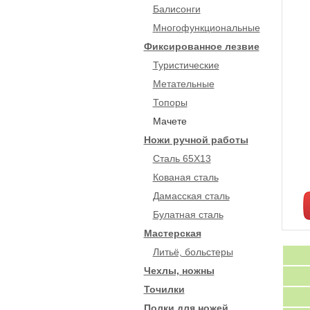
Балисонги
Многофункциональные
Фиксированное лезвие
Туристические
Метательные
Топоры
Мачете
Ножи ручной работы
Сталь 65Х13
Кованая сталь
Дамасская сталь
Булатная сталь
Мастерская
Литьё, больстеры
Чехлы, ножны
Точилки
Полки для ножей