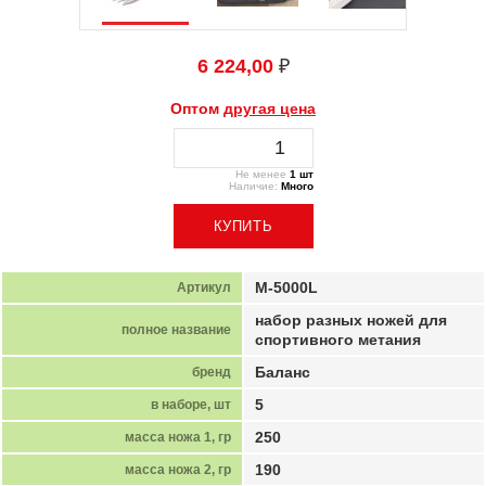
6 224,00
₽
Оптом
другая цена
Не менее
1 шт
Наличие:
Много
M-5000L
Артикул
набор разных ножей для
полное название
спортивного метания
Баланс
бренд
5
в наборе, шт
250
масса ножа 1, гр
190
масса ножа 2, гр