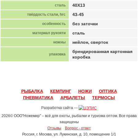
40Х13
сталь
43-45
твёрдость стали, hrc
без заточки
особенность
сталь
материал рукояти
нейлон, сверток
ножны
брендированная картонная
упаковка
коробка
РЫБАЛКА
КЕМПИНГ
НОЖИ
ОПТИКА
ПНЕВМАТИКА
АРБАЛЕТЫ
ТЕРМОСЫ
Разработка сайта —
2026© ООО"Ножемир" – всё для охоты, рыбалки и туризма оптом. Все права
защищены
Отзывы
Вопрос - ответ
Россия, г. Москва, ул. Лукинская, д. 1
0, помещение 1/1