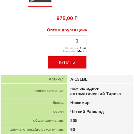
975,00
₽
Оптом
другая цена
Не менее
1 шт
Наличие:
Много
A-131BL
Артикул
нож складной
полное название
автоматический Тирекс
Ножемир
бренд
Чёткий Расклад
серия
205
общая длина, мм
90
длина клинка(до рукояти), мм