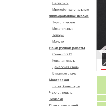
Балисонги
Многофункциональные
Фиксированное лезвие
Туристические
Метательные
Топоры
Мачете
Ножи ручной работы
Сталь 65Х13
Кованая сталь
Дамасская сталь
Булатная сталь
Мастерская
Литьё, больстеры
Чехлы, ножны
Точилки
Полки для ножей