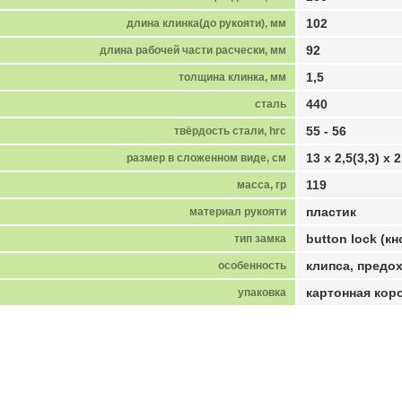
102
длина клинка(до рукояти), мм
92
длина рабочей части расчески, мм
1,5
толщина клинка, мм
440
сталь
55 - 56
твёрдость стали, hrc
13 х 2,5(3,3) х 2
размер в сложенном виде, см
119
масса, гр
пластик
материал рукояти
button lock (к
тип замка
клипса, предо
особенность
картонная кор
упаковка