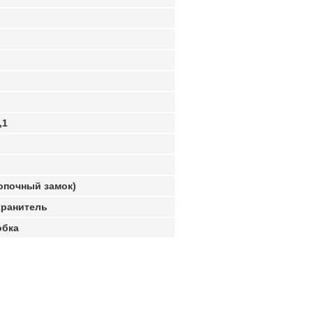
,1
нопочный замок)
хранитель
обка