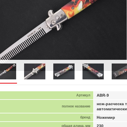
ABR-9
Артикул
нож-расческа 
полное название
автоматически
Ножемир
бренд
230
общая длина, мм