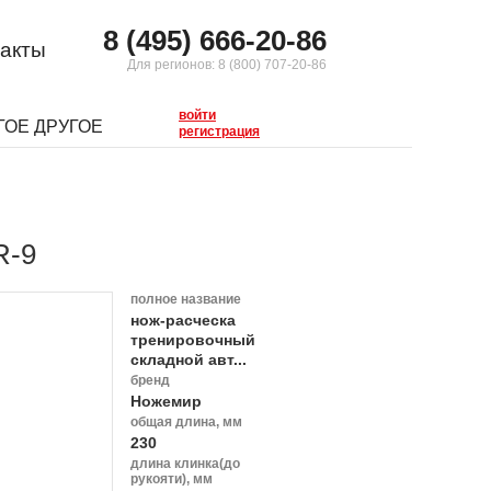
8 (495) 666-20-86
акты
Для регионов:
8 (800) 707-20-86
войти
ГОЕ ДРУГОЕ
регистрация
R-9
полное название
нож-расческа
тренировочный
складной авт...
бренд
Ножемир
общая длина, мм
230
длина клинка(до
рукояти), мм