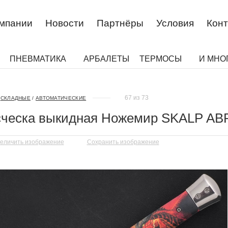
омпании
Новости
Партнёры
Условия
Конт
ПНЕВМАТИКА
АРБАЛЕТЫ
ТЕРМОСЫ
И МНО
67 из 73
СКЛАДНЫЕ
/
АВТОМАТИЧЕСКИЕ
сческа выкидная Ножемир SKALP AB
еличить изображение
Сохранить изображение