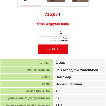
715,00
₽
Оптом
другая цена
Не менее
1 шт
Наличие:
Много
C-288
Артикул
нож складной маленький
полное название
Ножемир
бренд
Чёткий Расклад
серия
165
общая длина, мм
67
длина клинка(до рукояти), мм
21,1
ширина клинка наибольшая, мм