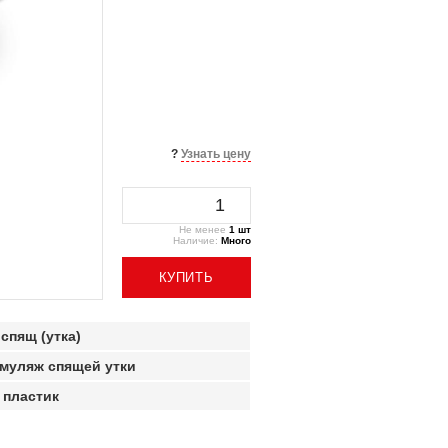
?
Узнать цену
Не менее
1 шт
Наличие:
Много
КУПИТЬ
спящ (утка)
 муляж спящей утки
 пластик