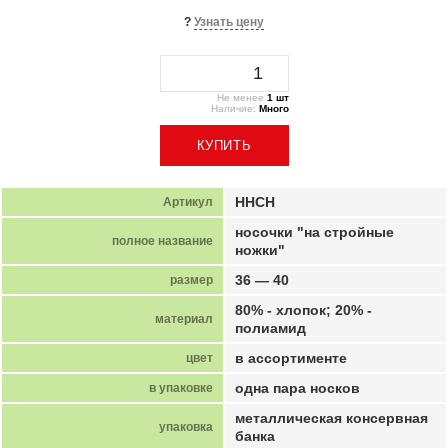
?
Узнать цену
Не менее
1 шт
Наличие:
Много
КУПИТЬ
ННСН
Артикул
носочки "на стройные
полное название
ножки"
36 — 40
размер
80% - хлопок; 20% -
материал
полиамид
в ассортименте
цвет
одна пара носков
в упаковке
металлическая консервная
упаковка
банка