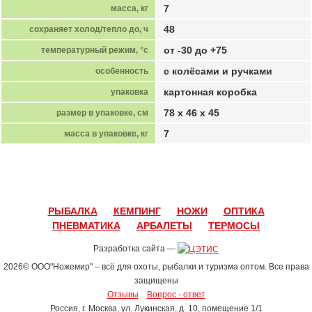
7
масса, кг
48
сохраняет холод/тепло до, ч
от -30 до +75
температурный режим, °с
с колёсами и ручками
особенность
картонная коробка
упаковка
78 х 46 х 45
размер в упаковке, см
7
масса в упаковке, кг
РЫБАЛКА
КЕМПИНГ
НОЖИ
ОПТИКА
ПНЕВМАТИКА
АРБАЛЕТЫ
ТЕРМОСЫ
Разработка сайта —
2026© ООО"Ножемир" – всё для охоты, рыбалки и туризма оптом. Все права
защищены
Отзывы
Вопрос - ответ
Россия, г. Москва, ул. Лукинская, д. 1
0, помещение 1/1